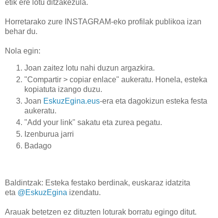
etik ere lotu ditzakezula.
Horretarako zure INSTAGRAM-eko profilak publikoa izan
behar du.
Nola egin:
Joan zaitez lotu nahi duzun argazkira.
"Compartir > copiar enlace" aukeratu. Honela, esteka
kopiatuta izango duzu.
Joan
EskuzEgina.eus
-era eta dagokizun esteka festa
aukeratu.
"Add your link" sakatu eta zurea pegatu.
Izenburua jarri
Badago
Baldintzak: Esteka festako berdinak, euskaraz idatzita
eta
@EskuzEgina
izendatu.
Arauak betetzen ez dituzten loturak borratu egingo ditut.