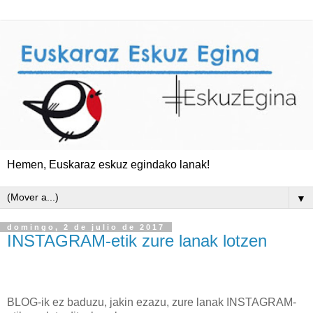
Hemen, Euskaraz eskuz egindako lanak!
▼
domingo, 2 de julio de 2017
INSTAGRAM-etik zure lanak lotzen
BLOG-ik ez baduzu, jakin ezazu, zure lanak INSTAGRAM-